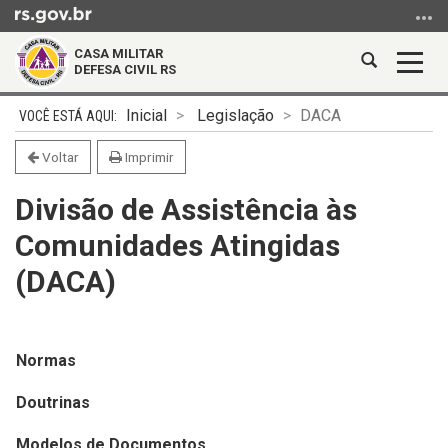
Ir
para
CASA MILITAR
o
Abrir
Alter
DEFESA CIVIL RS
conteúdo
a
a
Ir
Início
busca
nave
Inicial
Legislação
DACA
para
do
o
conteúdo
Voltar
Imprimir
menu
Divisão de Assistência às
Ir
para
Comunidades Atingidas
a
(DACA)
busca
Normas
Doutrinas
Modelos de Documentos