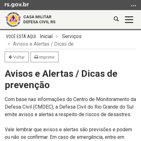
Ir
para
CASA MILITAR
o
Abrir
Alter
DEFESA CIVIL RS
conteúdo
a
a
Ir
Início
busca
nave
Inicial
Serviços
para
do
Avisos e Alertas / Dicas de
o
conteúdo
menu
Voltar
Imprimir
Ir
Avisos e Alertas / Dicas de
para
a
prevenção
busca
Com base nas informações do Centro de Monitoramento da
Defesa Civil (CMDEC), a Defesa Civil do Rio Grande do Sul
emite avisos e alertas a respeito de riscos de desastres.
Vale lembrar que avisos e alertas são previsões e podem
ou não se confirmar. Em caso de emergência, entre em