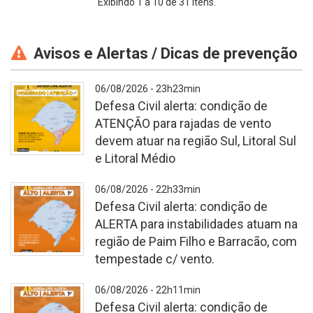
Exibindo 1 a 10 de 31 itens.
Avisos e Alertas / Dicas de prevenção
06/08/2026 - 23h23min
Defesa Civil alerta: condição de
ATENÇÃO para rajadas de vento
devem atuar na região Sul, Litoral Sul
e Litoral Médio
Alertas
06/08/2026 - 22h33min
Comportamentos
Defesa Civil alerta: condição de
padrão
ALERTA para instabilidades atuam na
2026
região de Paim Filho e Barracão, com
08
tempestade c/ vento.
06T230802
012
Alertas
06/08/2026 - 22h11min
Comportamentos
Defesa Civil alerta: condição de