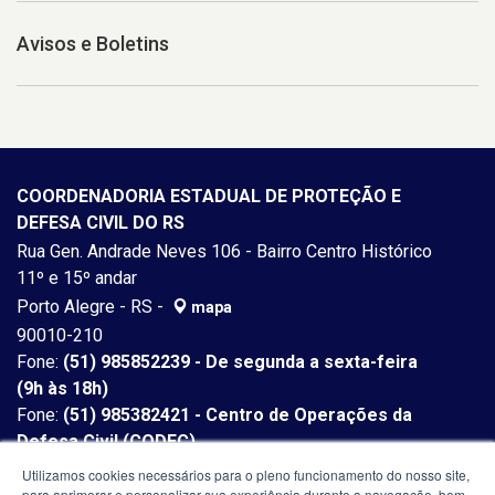
Avisos e Boletins
COORDENADORIA ESTADUAL DE PROTEÇÃO E
DEFESA CIVIL DO RS
Rua Gen. Andrade Neves 106 - Bairro Centro Histórico
11º e 15º andar
Porto Alegre - RS -
mapa
90010-210
Fone:
(51) 985852239 - De segunda a sexta-feira
(9h às 18h)
Fone:
(51) 985382421 - Centro de Operações da
Defesa Civil (CODEC)
Utilizamos cookies necessários para o pleno funcionamento do nosso site,
para aprimorar e personalizar sua experiência durante a navegação, bem