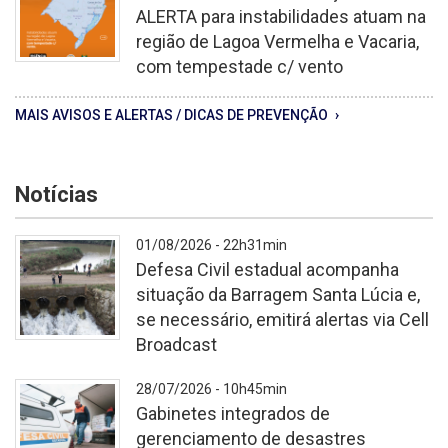
padrão
ALERTA para instabilidades atuam na
2026
região de Lagoa Vermelha e Vacaria,
08
com tempestade c/ vento
06T222446
349
Alertas
MAIS AVISOS E ALERTAS / DICAS DE PREVENÇÃO
Comportamentos
padrão
(99)
Notícias
01/08/2026 - 22h31min
Defesa Civil estadual acompanha
situação da Barragem Santa Lúcia e,
se necessário, emitirá alertas via Cell
Broadcast
Barragem
28/07/2026 - 10h45min
passou
Gabinetes integrados de
por
gerenciamento de desastres
vistoria