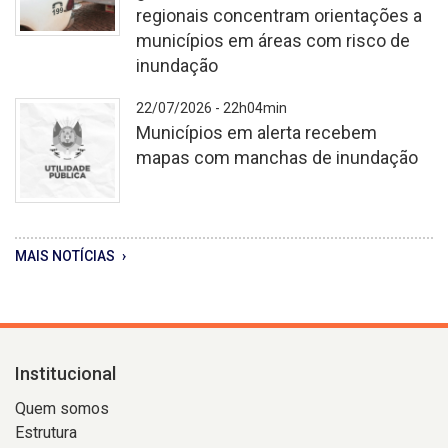
regionais concentram orientações a
devido
municípios em áreas com risco de
à
inundação
sequência
Gabinetes
de
integrados
22/07/2026 - 22h04min
chuvas
de
Municípios em alerta recebem
registrada
gerenciamento
mapas com manchas de inundação
na
de
última
desastres
semana
regionais
utilidade
MAIS NOTÍCIAS
pública
Institucional
Quem somos
Estrutura